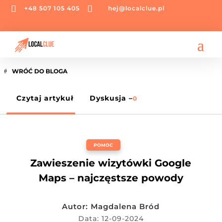


+48 507 105 405
hej@localclue.pl
WRÓĆ DO BLOGA
Czytaj artykuł
Dyskusja –
0
POMOC
Zawieszenie wizytówki Google
Maps – najczęstsze powody
Autor:
Magdalena Bród
Data: 12-09-2024