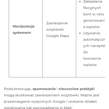
Zakładanie
fikcyjnych
kont w celu
generowani
Zawieszenie
Manipulacja
a wpisów
wizytówki
systemem
Używanie
Google Maps
automatyczn
ych narzędzi
do
tworzenia
wpisów
Podsumowując,
spamowanie
i
nieuczciwe praktyki
mogą skutkować zawieszeniem wizytówki. Ważne jest
przestrzeganie wytycznych Google i unikanie działań
oszukiwania lub wprowadzania w błąd.