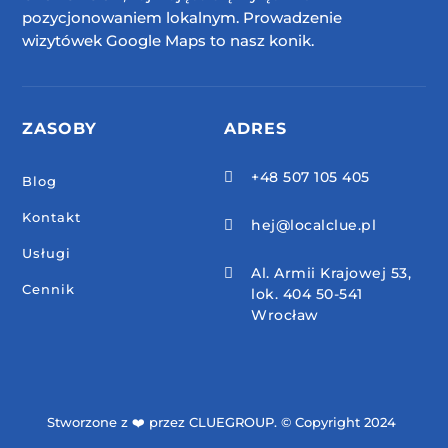
pozycjonowaniem lokalnym. Prowadzenie
wizytówek Google Maps to nasz konik.
ZASOBY
ADRES
+48 507 105 405

Blog
Kontakt
hej@localclue.pl

Usługi
Al. Armii Krajowej 53,

Cennik
lok. 404 50-541
Wrocław
Stworzone z ❤️ przez CLUEGROUP. © Copyright 2024