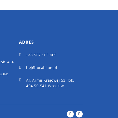
ADRES
+48 507 105 405

lok. 404
hej@localclue.pl

EGON:
Al. Armii Krajowej 53, lok.

404 50-541 Wrocław