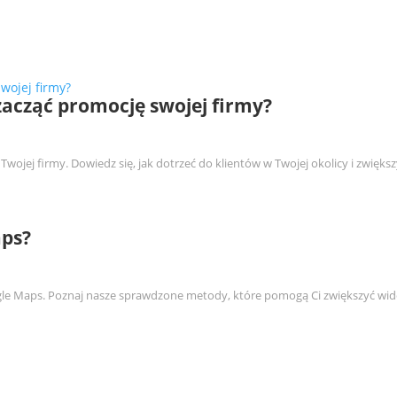
zacząć promocję swojej firmy?
wojej firmy. Dowiedz się, jak dotrzeć do klientów w Twojej okolicy i zwiększ
aps?
le Maps. Poznaj nasze sprawdzone metody, które pomogą Ci zwiększyć wido