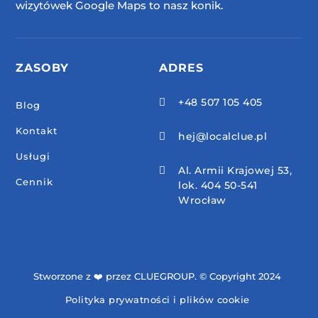
wizytówek Google Maps to nasz konik.
ZASOBY
ADRES
+48 507 105 405

Blog
Kontakt
hej@localclue.pl

Usługi
Al. Armii Krajowej 53,

Cennik
lok. 404 50-541
Wrocław
Stworzone z ❤️ przez CLUEGROUP. © Copyright 2024
Polityka prywatności i plików cookie