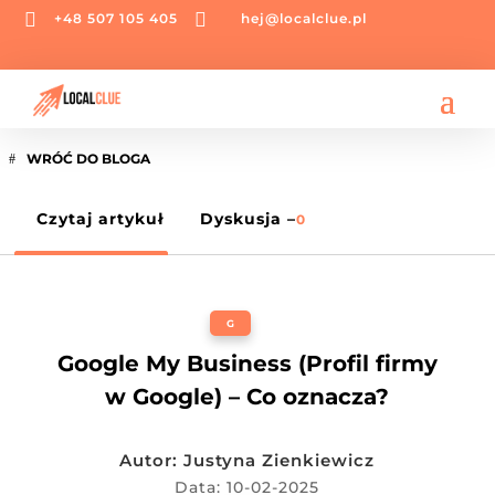


+48 507 105 405
hej@localclue.pl
WRÓĆ DO BLOGA
Czytaj artykuł
Dyskusja –
0
G
Google My Business (Profil firmy
w Google) – Co oznacza?
Autor:
Justyna Zienkiewicz
Data: 10-02-2025