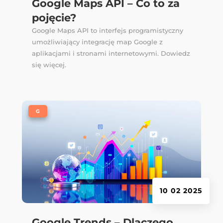
Google Maps API – Co to za
pojęcie?
Google Maps API to interfejs programistyczny
umożliwiający integrację map Google z
aplikacjami i stronami internetowymi. Dowiedz
się więcej.
|
G
10 02 2025
Google Trends – Dlaczego