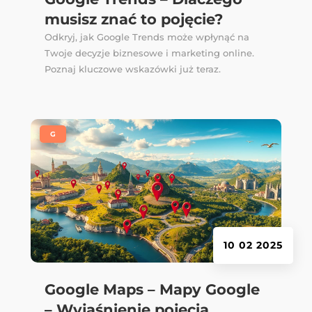
musisz znać to pojęcie?
Odkryj, jak Google Trends może wpłynąć na
Twoje decyzje biznesowe i marketing online.
Poznaj kluczowe wskazówki już teraz.
|
G
10 02 2025
Google Maps – Mapy Google
– Wyjaśnienie pojęcia