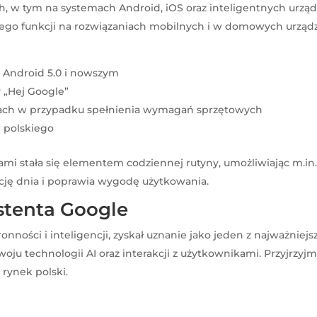
, w tym na systemach Android, iOS oraz inteligentnych urządze
ego funkcji na rozwiązaniach mobilnych i w domowych urządz
 Android 5.0 i nowszym
 „Hej Google”
ach w przypadku spełnienia wymagań sprzętowych
 polskiego
iami stała się elementem codziennej rutyny, umożliwiając m.i
ację dnia i poprawia wygodę użytkowania.
stenta Google
nności i inteligencji, zyskał uznanie jako jeden z najważniejs
ju technologii AI oraz interakcji z użytkownikami. Przyjrzyjm
rynek polski.