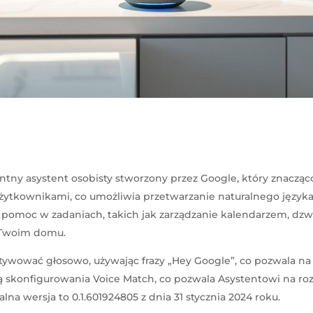
ntny asystent osobisty stworzony przez Google, który znacząc
żytkownikami, co umożliwia przetwarzanie naturalnego język
 pomoc w zadaniach, takich jak zarządzanie kalendarzem, dz
 Twoim domu.
ywować głosowo, używając frazy „Hey Google”, co pozwala na
 skonfigurowania Voice Match, co pozwala Asystentowi na ro
lna wersja to 0.1.601924805 z dnia 31 stycznia 2024 roku.