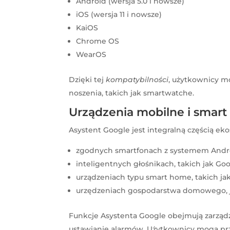
Android (wersja 5.0 i nowsze)
iOS (wersja 11 i nowsze)
KaiOS
Chrome OS
WearOS
Dzięki tej
kompatybilności
, użytkownicy mo
noszenia, takich jak smartwatche.
Urządzenia mobilne i smar
Asystent Google jest integralną częścią e
zgodnych smartfonach z systemem Andro
inteligentnych głośnikach, takich jak Go
urządzeniach typu smart home, takich jak
urzędzeniach gospodarstwa domowego, ja
Funkcje Asystenta Google obejmują zarządz
ustawianie alarmów. Użytkownicy mogą przyp