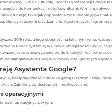
prezentowany 16 maja 2016 roku podczas konferencji Google I/
rzędzia do komunikacji z użytkownikami. W miarę upływu lat, 
Nowe funkcje, takie jak poprawione zrozumienie języka natura
i współpracy z różnymi urządzeniami, Asystent zyskał ogromną 
stycznia 2019 roku, a jego obecność na lokalnym rynku wzboga
ydania
w Polsce system zyskał nowe umiejętności i akcje, co pr
ak ważne jest dostosowywanie się do lokalnych realiów oraz 
em na zaangażowanie Google w rozwój inteligentnych asystent
rają Asystenta Google?
 swojej
kompatybilności
z szeroką gamą urządzeń. Dzięki temu
skach. Zajmijmy się dostępnymi możliwościami.
i operacyjnymi
stemach operacyjnych, w tym: