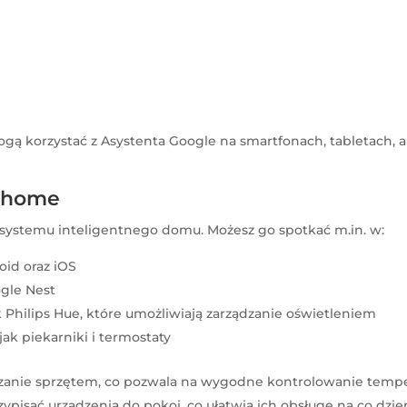
gą korzystać z Asystenta Google na smartfonach, tabletach, 
t home
kosystemu inteligentnego domu. Możesz go spotkać m.in. w:
id oraz iOS
ogle Nest
 Philips Hue, które umożliwiają zarządzanie oświetleniem
k piekarniki i termostaty
anie sprzętem, co pozwala na wygodne kontrolowanie tempera
isać urządzenia do pokoi, co ułatwia ich obsługę na co dzie