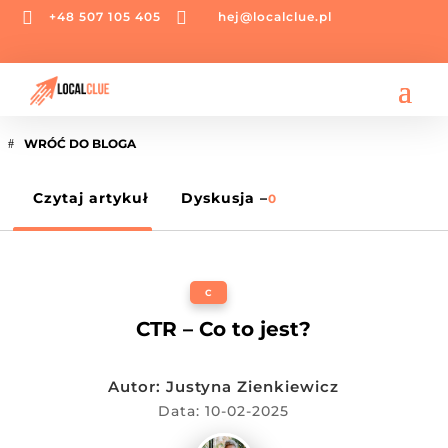


+48 507 105 405
hej@localclue.pl
WRÓĆ DO BLOGA
Czytaj artykuł
Dyskusja –
0
C
CTR – Co to jest?
Autor:
Justyna Zienkiewicz
Data: 10-02-2025