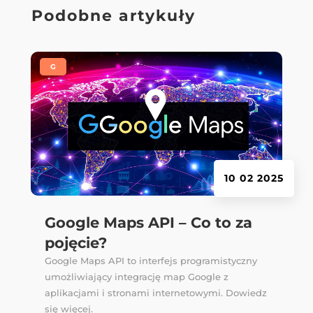
Podobne artykuły
|
G
10 02 2025
Google Maps API – Co to za
pojęcie?
Google Maps API to interfejs programistyczny
umożliwiający integrację map Google z
aplikacjami i stronami internetowymi. Dowiedz
się więcej.