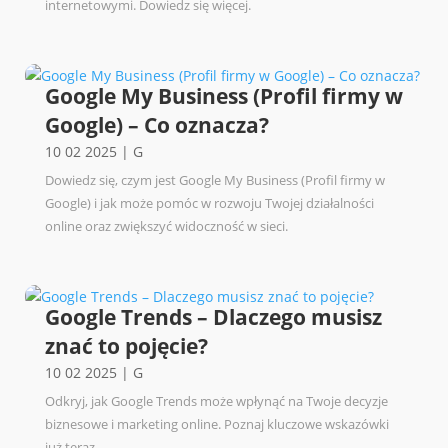
internetowymi. Dowiedz się więcej.
Google My Business (Profil firmy w
Google) – Co oznacza?
10 02 2025
|
G
Dowiedz się, czym jest Google My Business (Profil firmy w
Google) i jak może pomóc w rozwoju Twojej działalności
online oraz zwiększyć widoczność w sieci.
Google Trends – Dlaczego musisz
znać to pojęcie?
10 02 2025
|
G
Odkryj, jak Google Trends może wpłynąć na Twoje decyzje
biznesowe i marketing online. Poznaj kluczowe wskazówki
już teraz.