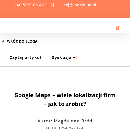


+48 507 105 405
hej@localclue.pl
WRÓĆ DO BLOGA
Czytaj artykuł
Dyskusja –
0
POMOC
Google Maps – wiele lokalizacji firm
– jak to zrobić?
Autor:
Magdalena Bród
Data: 08-08-2024